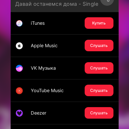
Давай останемся дома - Single
iTunes
Купить
Apple Music
Слушать
VK Музыка
Слушать
YouTube Music
Слушать
Deezer
Слушать