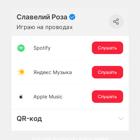
Славелий Роза
Играю на проводах
Spotify
Слушать
Яндекс Музыка
Слушать
Apple Music
Слушать
QR-код
Этот сайт использует файлы
cookie