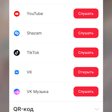
YouTube
Слушать
Shazam
Слушать
TikTok
Слушать
VK
Открыть
VK Музыка
Слушать
QR-код